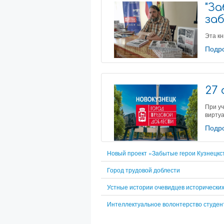
"З
за
Эта кн
Подро
27
При у
вирту
Подро
Новый проект «Забытые герои Кузнецкс
Город трудовой доблести
Устные истории очевидцев исторических
Интеллектуальное волонтерство студе