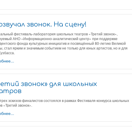
звучал звонок. На сцену!
нальный фестиваль-лаборатория школьных театров «Третий звонок»,
зуемый АНО «Информационно-аналитический центр» при поддержке
дентского фонда культурных инициатив и посвящённый 80-летию Великой
, стал ярким и значимым событием не только для юных артистов, но и для
Кузбасса.
бнее...
ретий звонок» для школьных
атров
трех эскизов-финалистов состоялся в рамках Фестиваля-конкурса школьных
в «Третий звонок».
бнее...