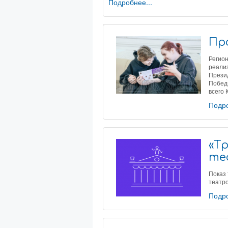
Подробнее...
Про
Регио
реали
Прези
Победы
всего 
Подро
«Т
те
Показ 
театро
Подро