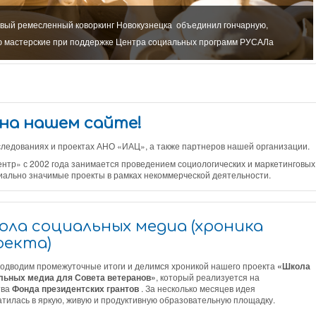
рвый ремесленный коворкинг Новокузнецка объединил гончарную,
ю мастерские при поддержке Центра социальных программ РУСАЛа
на нашем сайте!
едованиях и проектах АНО «ИАЦ», а также партнеров нашей организации.
р» с 2002 года занимается проведением социологических и маркетинговых
иально значимые проекты в рамках некоммерческой деятельности.
ола социальных медиа (хроника
оекта)
подводим промежуточные итоги и делимся хроникой нашего проекта
«Школа
льных медиа для Совета ветеранов»
, который реализуется на
тва
Фонда президентских грантов
. За несколько месяцев идея
тилась в яркую, живую и продуктивную образовательную площадку.