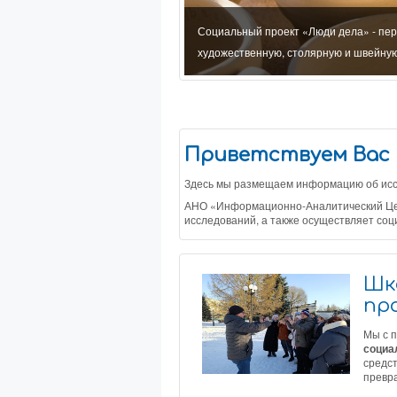
дения исследований, оказания
Социальный проект «Люди дела» - пе
ономической сферах
художественную, столярную и швейну
Приветствуем Вас 
Здесь мы размещаем информацию об иссл
АНО «Информационно-Аналитический Цент
исследований, а также осуществляет соц
Шк
пр
Мы с 
социа
средс
превра