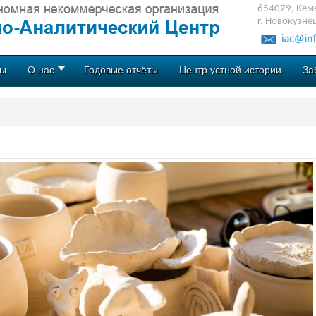
654079, Кеме
г. Новокузне
ты
О нас
Годовые отчёты
Центр устной истории
За