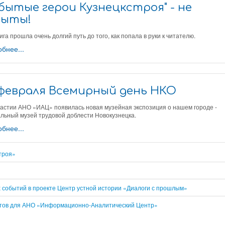
абытые герои Кузнецкстроя" - не
быты!
ига прошла очень долгий путь до того, как попала в руки к читателю.
бнее...
 февраля Всемирный день НКО
частии АНО «ИАЦ» появилась новая музейная экспозиция о нашем городе -
альный музей трудовой доблести Новокузнецка.
бнее...
троя»
 событий в проекте Центр устной истории «Диалоги с прошлым»
нтов для АНО «Информационно-Аналитический Центр»