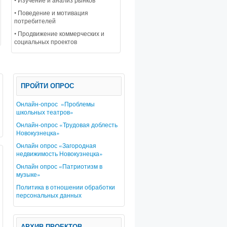
• Поведение и мотивация
Социальный проект «Найди свое место на карте будущего». Разработка 
потребителей
профессиональной подготовки кадров с учетом социально-экономическог
• Продвижение коммерческих и
социальных проектов
ПРОЙТИ ОПРОС
Онлайн-опрос «Проблемы
школьных театров»
Онлайн-опрос «Трудовая доблесть
Новокузнецка»
Онлайн опрос «Загородная
недвижимость Новокузнецка»
Онлайн опрос «Патриотизм в
музыке»
Политика в отношении обработки
персональных данных
АРХИВ ПРОЕКТОВ