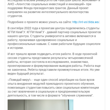
АНО «Агентство социальных инвестиций и инноваций» при
поддержке Фонда президентских грантов. Данный проект
направлен на развитие интеллектуального волонтерства
студентов.
Подробнее о проекте можно узнать на сайте:
http://int-vol.tilda.ws/
.
В сентябре 2022 года к проектам центра подключились студенты
КГПИ КемГУ. КГПИ КемГУ - давний партнер социальных проектов
нашего центра. Студенты университета активно включаются в
работу, прокачивая одновременно социальные и
профессиональные навыки. С нами работали будущие социологи
и историки.
И вот пришло время подводить итоги работе. В ходе проектной
сессии студенты представили результаты четырехмесячной
работы, которая состояла в исследованиях, знакомствах,
проектировании и формулировании выводов работы. Работа еще
не закончена. Ребята представили промежуточные итоги. Но уже
виден будущий результат.
«Поведай миру!» - еще один способ апробации на базе вузов
опыта внедрения модулей прикладного проектного обучения,
помогающих студентам повысить свои социальные компетенции
за счет вовлечения в социальную и предпринимательскую
деятельность, в том числе в формате "обучения служением".