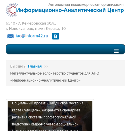
654079, Кемеровская обл.,
г. Новокузнецк, пр-кт Курако, 10
≡
Вы здесь:
Главная
>>
Интеллектуальное волонтерство студентов для АНО
«Информационно-Аналитический Центр»
Социальный проект «Найди свое место на
карте будущего». Разработка сценариев
Социальный проек
развития системы профессиональной
медиа для Совета
подготовки кадров с учетом социально-
занятие по создан
экономического развития Новокузнецка
контента