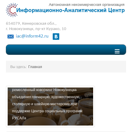
654079, Кемеровская обл.,
г. Новокузнецк, пр-кт Курако, 10
≡
Вы здесь:
Главная
Социальный проект «Люди дела» - первый
ремесленный коворкинг Новокузнецка
Социальный проек
объединил гончарную, художественную,
карте будущего».
столярную и швейную мастерские при
развития системы
поддержке Центра социальных программ
подготовки кадров
РУСАЛа
экономического р