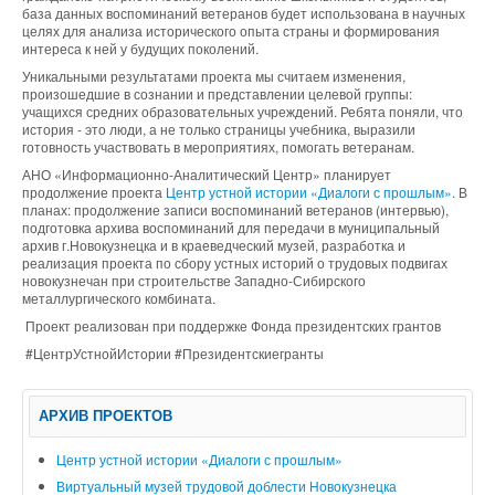
база данных воспоминаний ветеранов будет использована в научных
целях для анализа исторического опыта страны и формирования
интереса к ней у будущих поколений.
Уникальными результатами проекта мы считаем изменения,
произошедшие в сознании и представлении целевой группы:
учащихся средних образовательных учреждений. Ребята поняли, что
история - это люди, а не только страницы учебника, выразили
готовность участвовать в мероприятиях, помогать ветеранам.
АНО «Информационно-Аналитический Центр» планирует
продолжение проекта
Центр устной истории «Диалоги с прошлым»
. В
планах: продолжение записи воспоминаний ветеранов (интервью),
подготовка архива воспоминаний для передачи в муниципальный
архив г.Новокузнецка и в краеведческий музей, разработка и
реализация проекта по сбору устных историй о трудовых подвигах
новокузнечан при строительстве Западно-Сибирского
металлургического комбината.
Проект реализован при поддержке Фонда президентских грантов
#ЦентрУстнойИстории #Президентскиегранты
АРХИВ ПРОЕКТОВ
Центр устной истории «Диалоги с прошлым»
Виртуальный музей трудовой доблести Новокузнецка