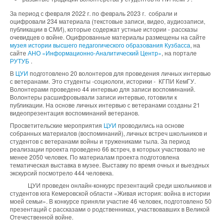
За период с февраля 2022 г. по февраль 2023 г. собрали и
оцифровали 234 материала (текстовые записи, видео, аудиозаписи,
публикации в СМИ), которые содержат устные истории - рассказы
очевидцев о войне. Оцифрованные материалы размещены на сайте
музея истории высшего педагогического образования Кузбасса
, на
сайте
АНО «Информационно-Аналитический Центр»
, на портале
РУТУБ
.
В
ЦУИ
подготовлено 20 волонтеров для проведения личных интервью
с ветеранами. Это студенты -социологи, историки - КГПИ КемГУ.
Волонтерами проведено 44 интервью для записи воспоминаний.
Волонтеры расшифровывали записи интервью, готовили к
публикации. На основе личных интервью с ветеранами созданы 21
видеопрезентация воспоминаний ветеранов.
Просветительские мероприятия
ЦУИ
проводились на основе
собранных материалов (воспоминаний), личных встреч школьников и
студентов с ветеранами войны и тружениками тыла. За период
реализации проекта проведено 66 встреч, в которых участвовало не
менее 2050 человек. По материалам проекта подготовлена
тематическая выставка в музее. Выставку по время очных и выездных
экскурсий посмотрело 444 человека.
ЦУИ проведен онлайн-конкурс презентаций среди школьников и
студентов юга Кемеровской области «Живая история: война в истории
моей семьи». В конкурсе приняли участие 46 человек, подготовлено 50
презентаций с рассказами о родственниках, участвовавших в Великой
Отечественной войне.