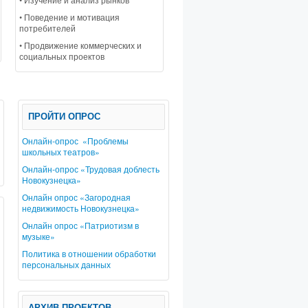
• Поведение и мотивация
Социальный проект «Найди свое место на карте будущего». Разработка 
потребителей
профессиональной подготовки кадров с учетом социально-экономическог
• Продвижение коммерческих и
социальных проектов
ПРОЙТИ ОПРОС
Онлайн-опрос «Проблемы
школьных театров»
Онлайн-опрос «Трудовая доблесть
Новокузнецка»
Онлайн опрос «Загородная
недвижимость Новокузнецка»
Онлайн опрос «Патриотизм в
музыке»
Политика в отношении обработки
персональных данных
АРХИВ ПРОЕКТОВ