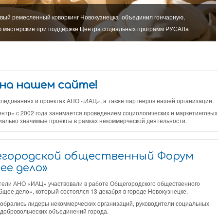
рвый ремесленный коворкинг Новокузнецка объединил гончарную,
ю мастерские при поддержке Центра социальных программ РУСАЛа
на нашем сайте!
едованиях и проектах АНО «ИАЦ», а также партнеров нашей организации.
р» с 2002 года занимается проведением социологических и маркетинговых
иально значимые проекты в рамках некоммерческой деятельности.
городской общественный Форум
ее дело»
тели АНО «ИАЦ» участвовали в работе Общегородского общественного
щее дело», который состоялся 13 декабря в городе Новокузнецке.
обрались лидеры некоммерческих организаций, руководители социальных
 добровольческих объединений города.