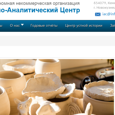
654079, Кеме
г. Новокузне
ты
О нас
Годовые отчёты
Центр устной истории
За