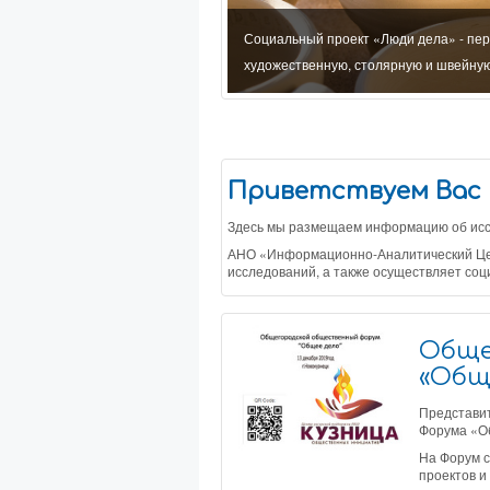
дения исследований, оказания
Социальный проект «Люди дела» - пе
ономической сферах
художественную, столярную и швейну
Приветствуем Вас 
Здесь мы размещаем информацию об иссл
АНО «Информационно-Аналитический Цент
исследований, а также осуществляет соц
Обще
«Общ
Представи
Форума «Об
На Форум с
проектов и