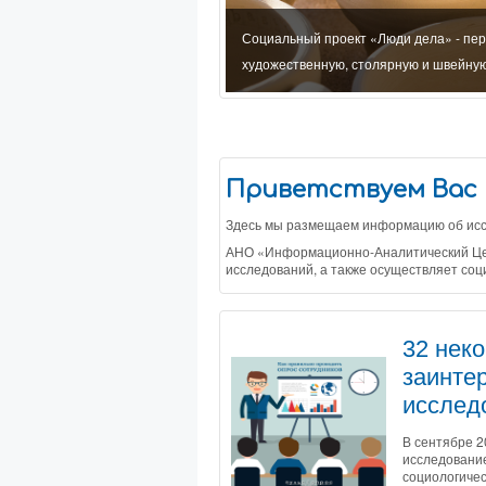
дения исследований, оказания
Социальный проект «Люди дела» - пе
ономической сферах
художественную, столярную и швейну
Приветствуем Вас 
Здесь мы размещаем информацию об иссл
АНО «Информационно-Аналитический Цент
исследований, а также осуществляет соц
32 нек
заинте
исслед
В сентябре 
исследование
социологичес