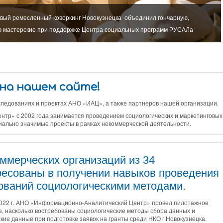
рвый ремесленный коворкинг Новокузнецка объединил гончарную,
ю мастерские при поддержке Центра социальных программ РУСАЛа
на нашем сайте!
едованиях и проектах АНО «ИАЦ», а также партнеров нашей организации.
р» с 2002 года занимается проведением социологических и маркетинговых
иально значимые проекты в рамках некоммерческой деятельности.
оммерческих организаций из 34
ресованы в получении навыков проведения
ований социологическими методами.
2022 г. АНО «Информационно-Аналитический Центр» провел пилотажное
, насколько востребованы социологические методы сбора данных и
кие данные при подготовке заявок на гранты среди НКО г.Новокузнецка.