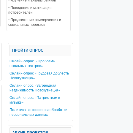
• Поведение и мотивация
Социальный проект «Найди свое место на карте будущего». Разработка 
потребителей
профессиональной подготовки кадров с учетом социально-экономическог
• Продвижение коммерческих и
социальных проектов
ПРОЙТИ ОПРОС
Онлайн-опрос «Проблемы
школьных театров»
Онлайн-опрос «Трудовая доблесть
Новокузнецка»
Онлайн опрос «Загородная
недвижимость Новокузнецка»
Онлайн опрос «Патриотизм в
музыке»
Политика в отношении обработки
персональных данных
АРХИВ ПРОЕКТОВ