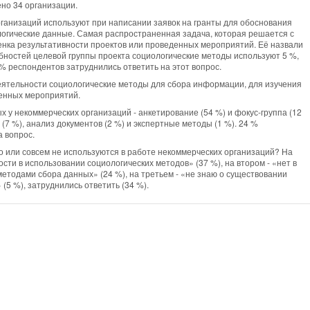
но 34 организации.
организаций используют при написании заявок на гранты для обоснования
огические данные. Самая распространенная задача, которая решается с
енка результативности проектов или проведенных мероприятий. Её назвали
бностей целевой группы проекта социологические методы используют 5 %,
7 % респондентов затруднились ответить на этот вопрос.
еятельности социологические методы для сбора информации, для изучения
денных мероприятий.
у некоммерческих организаций - анкетирование (54 %) и фокус-группа (12
7 %), анализ документов (2 %) и экспертные методы (1 %). 24 %
а вопрос.
 или совсем не используются в работе некоммерческих организаций? На
сти в использовании социологических методов» (37 %), на втором - «нет в
етодами сбора данных» (24 %), на третьем - «не знаю о существовании
(5 %), затруднились ответить (34 %).