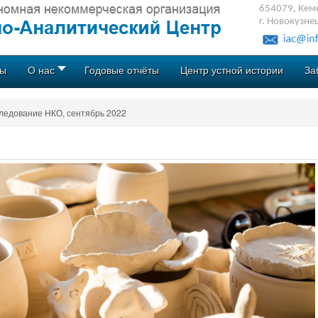
654079, Кеме
г. Новокузне
ты
О нас
Годовые отчёты
Центр устной истории
За
ледование НКО, сентябрь 2022