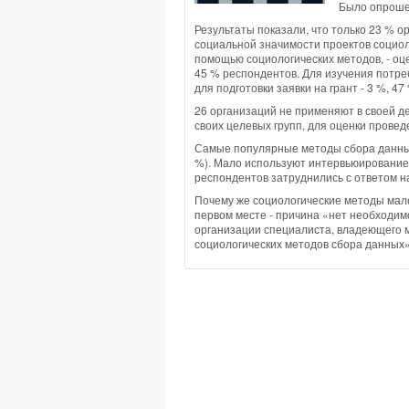
Было опроше
Результаты показали, что только 23 % 
социальной значимости проектов социол
помощью социологических методов, - оц
45 % респондентов. Для изучения потре
для подготовки заявки на грант - 3 %, 4
26 организаций не применяют в своей д
своих целевых групп, для оценки прове
Самые популярные методы сбора данных 
%). Мало используют интервьюирование (
респондентов затруднились с ответом н
Почему же социологические методы мало
первом месте - причина «нет необходимо
организации специалиста, владеющего м
социологических методов сбора данных» 