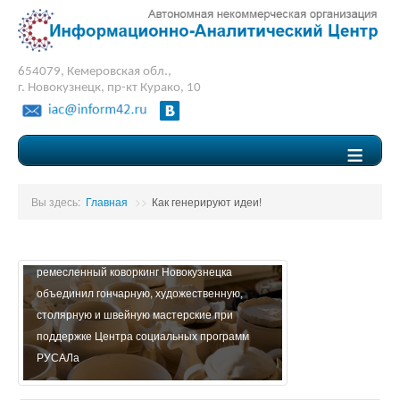
654079, Кемеровская обл.,
г. Новокузнецк, пр-кт Курако, 10
≡
Вы здесь:
Главная
>>
Как генерируют идеи!
Социальный проект «Люди дела» - первый
ремесленный коворкинг Новокузнецка
Социальный проек
объединил гончарную, художественную,
карте будущего».
столярную и швейную мастерские при
развития системы
поддержке Центра социальных программ
подготовки кадров
РУСАЛа
экономического р