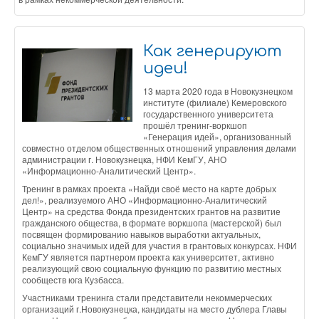
Как генерируют
идеи!
13 марта 2020 года в Новокузнецком
институте (филиале) Кемеровского
государственного университета
прошёл тренинг-воркшоп
«Генерация идей», организованный
совместно отделом общественных отношений управления делами
администрации г. Новокузнецка, НФИ КемГУ, АНО
«Информационно-Аналитический Центр».
Тренинг в рамках проекта «Найди своё место на карте добрых
дел!», реализуемого АНО «Информационно-Аналитический
Центр» на средства Фонда президентских грантов на развитие
гражданского общества, в формате воркшопа (мастерской) был
посвящен формированию навыков выработки актуальных,
социально значимых идей для участия в грантовых конкурсах. НФИ
КемГУ является партнером проекта как университет, активно
реализующий свою социальную функцию по развитию местных
сообществ юга Кузбасса.
Участниками тренинга стали представители некоммерческих
организаций г.Новокузнецка, кандидаты на место дублера Главы