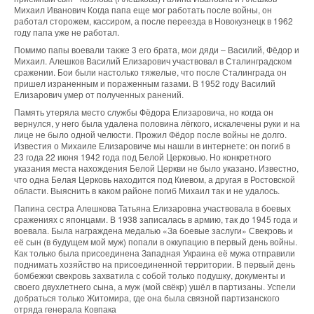
Михаил Иванович Когда папа еще мог работать после войны, он
работал сторожем, кассиром, а после переезда в Новокузнецк в 1962
году папа уже не работал.
Помимо папы воевали также 3 его брата, мои дяди – Василий, Фёдор и
Михаил. Алешков Василий Елизарович участвовал в Сталинградском
сражении. Бои были настолько тяжелые, что после Сталинграда он
пришел израненным и пораженным газами. В 1952 году Василий
Елизарович умер от полученных ранений.
Память утеряла место службы Фёдора Елизаровича, но когда он
вернулся, у него была удалена половина лёгкого, искалечены руки и на
лице не было одной челюсти. Прожил Фёдор после войны не долго.
Известия о Михаиле Елизаровиче мы нашли в интернете: он погиб в
23 года 22 июня 1942 года под Белой Церковью. Но конкретного
указания места нахождения Белой Церкви не было указано. Известно,
что одна Белая Церковь находится под Киевом, а другая в Ростовской
области. Выяснить в каком районе погиб Михаил так и не удалось.
Папина сестра Алешкова Татьяна Елизаровна участвовала в боевых
сражениях с японцами. В 1938 записалась в армию, так до 1945 года и
воевала. Была награждена медалью «За боевые заслуги» Свекровь и
её сын (в будущем мой муж) попали в оккупацию в первый день войны.
Как только была присоединена Западная Украина её мужа отправили
поднимать хозяйство на присоединенной территории. В первый день
бомбежки свекровь захватила с собой только подушку, документы и
своего двухлетнего сына, а муж (мой свёкр) ушёл в партизаны. Успели
добраться только Житомира, где она была связной партизанского
отряда генерала Ковпака