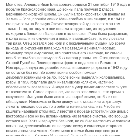
Мой отец, Алешков Иван Елизарович, родился 21 сентября 1910 году в
посёлке Красноярского края. До войны папа получил 2 класса
церковно-приходской школы. Он был на трёх фронтах. Он воевал на
Халкин – Голе, прошёл линию Маннергейма в Финляндии, и в 1941 г
его призвали на Великую Отечественную войну, но воевал он там
только 1 год, потому что они попали в окружение, из окружения
выходили с боями, он был ранен в голеностоп. Рана была разрывная,
и когда вышли из окружения и попали в медсамбате, то ногу резали
три раза. Отец остался без ноги и с покалечеными руками. Во время
выхода из окружения папа ходил в разведку и снимал часовых.
Командир тогда ему сказал, что приставит его к награде, но сам он
погиб в этом бою, поэтому особых наград у папы нет. Отец воевал под
Старой Русой на Ленинградском фронте недалеко от Великого
Новгорода, откуда его демобилизовали в звании рядового в 1942 году,
он остался без ног. Во время войны особой помощи
демобилизованным не было. После войны выделяли холодильники,
ковры, в 1956 году папе дали инвалидскую колянску, частично
обеспечивали воевавших. А когда папа умер памятник поставили уже
от военкомата. Самое страшное, что папа вспоминал – это время в
окружении. Им нужно было лежать на сырой земле, чтобы их не
обнаружили. Невозможно было двинуться с места или издать звук.
Лежать приходилось долго и ребята начинали кашлить. Чтобы не
кашлить набивали ртом мох. Известия о победе встретили уже дома с
восторгом и всю жизнь вспоминалось как великое счастье, что вообще
остался жив. Хотя и вернулся без ноги, но он был настолько человеком
активным, дееспособным, он нас учил всему и сам всегда старался
помочь всем, чем может. Кроме меня в семье была еще сестра и
приёмный сын - Козлова (Алешкова) Галина Ивановна и Алешков