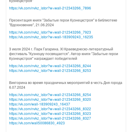
Кузнецкстроя"
https://vk.com/nvkz_istor?w=wall-212343266_7896
Презентация книги "Забытые герои Кузнецкстроя" в библиотеке
"Вдохновение", 21.06.2024
https://vk.com/nvkz_istor?w=wall-212343266_7923
https://vk.com/nvkz_istor?w=wall-183909243_16235
3 июля 2024 г. Парк Гагарина. XI Краеведческо-литературный
фестиваль "Кузнецку посвящается". Автор книги "Забытые герои
Кузнецкстроя" награждает победителей
https://vk.com/nvkz_istor?w=wall-212343266_8244
https://vk.com/nvkz_istor?w=wall-212343266_8253
Викторина во время праздничных мероприятий в честь Дня города
6.07.2024
https://vk.com/nvkz_istor?w=wall-212343266_8254
https://vk.com/nvkz_istor?w=wall-212343266_8320
https://vk.com/wall-183909243_16437
https://vk.com/nvkz_istor?w=wall-212343266_8322
https://vk.com/nvkz_istor?w=wall-212343266_8323
https://vk.com/nvkz_istor?w=wall-212343266_8327
https://vk.com/wall50086830_4923