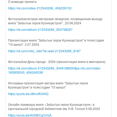
О команде проекта
https://vk.com/video-212343266_456239153
Фотоальбом вторая авторская экскурсия, посвященная выходу
книги "Забытые герои Кузнецкстроя" , 23.06.2024
https://vk.com/album-212343266_304758267
Презентация книги "Забытые герои Кузнецкстроя" в телестудии
"10 канал", 2.07.2024
https://vk.com/nvkz_istor?w=wall-212343266_8187
Фотоальбом День города - 2024 (презентация книги и викторина)
https://vk.com/album-212343266_304918850
https://vk.com/video-
183909243_456240538
Интервью-презентация автора книги "Забытые герои
Кузнецкстроя" в телестудии "10 канал"
https://youtu.be/Jt6nuffOvNQ
Онлайн премьера книги «Забытые герои Кузнецкстроя» в
Центральной городской библиотеке им. Н.В. Гоголя 5.06.2024
https://youtu.be/Ki5WrCgCHxA