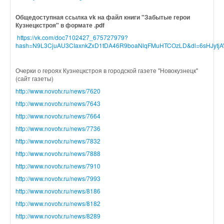
Общедоступная ссылка vk на файл книги "Забытые герои
Кузнецкстроя" в формате .pdf
https://vk.com/doc7102427_675727979?
hash=N9L3CjuAU3CIaxnkZxD1tDA46R9boaNlqFMuHTCOzLD&dl=6sHJyt
Очерки о героях Кузнецкстроя в городской газете "Новокузнецк"
(сайт газеты)
http://www.novotv.ru/news/7620
http://www.novotv.ru/news/7643
http://www.novotv.ru/news/7664
http://www.novotv.ru/news/7736
http://www.novotv.ru/news/7832
http://www.novotv.ru/news/7888
http://www.novotv.ru/news/7910
http://www.novotv.ru/news/7993
http://www.novotv.ru/news/8186
http://www.novotv.ru/news/8182
http://www.novotv.ru/news/8289