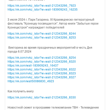
https://vk.com/nvkz_istor?w=wall-212343266_7923
https://vk.com/nvkz_istor?w=wall-183909243_16235
3 июля 2024 г. Парк Гагарина. XI Краеведческо-литературный
фестиваль "Кузнецку посвящается". Автор книги "Забытые герои
Кузнецкстроя" награждает победителей
https://vk.com/nvkz_istor?w=wall-212343266_8244
https://vk.com/nvkz_istor?w=wall-212343266_8253
Викторина во время праздничных мероприятий в честь Дня
города 6.07.2024
https://vk.com/nvkz_istor?w=wall-212343266_8254
https://vk.com/nvkz_istor?w=wall-212343266_8320
https://vk.com/wall-183909243_16437
https://vk.com/nvkz_istor?w=wall-212343266_8322
https://vk.com/nvkz_istor?w=wall-212343266_8323
https://vk.com/nvkz_istor?w=wall-212343266_8327
https://vk.com/wall50086830_4923
Как получить книгу
https://vk.com/nvkz_istor?w=wall-212343266_8330
Новостной сюжет в программе телекомпании ТВН - Телевидение