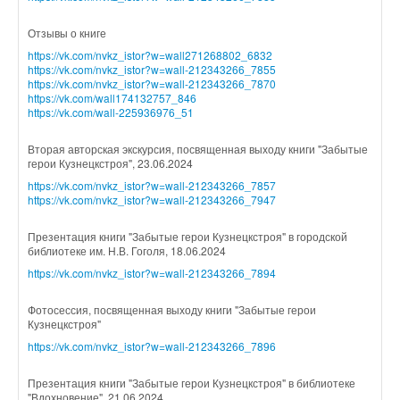
Отзывы о книге
https://vk.com/nvkz_istor?w=wall271268802_6832
https://vk.com/nvkz_istor?w=wall-212343266_7855
https://vk.com/nvkz_istor?w=wall-212343266_7870
https://vk.com/wall174132757_846
https://vk.com/wall-225936976_51
Вторая авторская экскурсия, посвященная выходу книги "Забытые
герои Кузнецкстроя", 23.06.2024
https://vk.com/nvkz_istor?w=wall-212343266_7857
https://vk.com/nvkz_istor?w=wall-212343266_7947
Презентация книги "Забытые герои Кузнецкстроя" в городской
библиотеке им. Н.В. Гоголя, 18.06.2024
https://vk.com/nvkz_istor?w=wall-212343266_7894
Фотосессия, посвященная выходу книги "Забытые герои
Кузнецкстроя"
https://vk.com/nvkz_istor?w=wall-212343266_7896
Презентация книги "Забытые герои Кузнецкстроя" в библиотеке
"Вдохновение", 21.06.2024