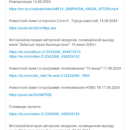
Новокузнецка 14.06.2024
https://tvn-tv.ru/upload/video/b8f/14_SMIRNOVA_KNIGA_ISTORII.mp4
Новостной сюжет в портала Сити-Н - Город новостей, 14.06.2024
https://youtu.be/xDmmfkpLxes
Фотоальбом первая авторской экскурсии, посвящённой выходу
книги "Забытые герои Кузнецкстроя", 15 июня 2024 г.
https://vk.com/album-212343266_304673315
https://vk.com/video-212343266_456239152
Новостной сюжет в программе телекомпании "10 канал" 17.06.2024
https://vk.com/nvkz_istor?w=wall-212343266_7850
Новостной сюжет в программе телекомпании НОВО-ТВ 17.06.2024
https://youtu.be/DrhlMlTtlZk
О команде проекта
https://vk.com/video-212343266_456239153
Фотоальбом вторая авторская экскурсия, посвященная выходу