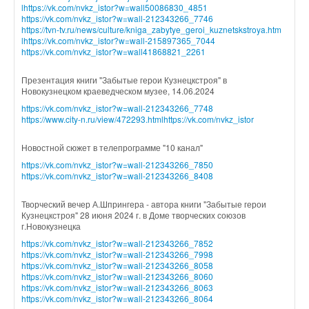
l
https://vk.com/nvkz_istor?w=wall50086830_4851
https://vk.com/nvkz_istor?w=wall-212343266_7746
https://tvn-tv.ru/news/culture/kniga_zabytye_geroi_kuznetskstroya.htm
l
https://vk.com/nvkz_istor?w=wall-215897365_7044
https://vk.com/nvkz_istor?w=wall41868821_2261
Презентация книги "Забытые герои Кузнецкстроя" в
Новокузнецком краеведческом музее, 14.06.2024
https://vk.com/nvkz_istor?w=wall-212343266_7748
https://www.city-n.ru/view/472293.html
https://vk.com/nvkz_istor
Новостной сюжет в телепрограмме "10 канал"
https://vk.com/nvkz_istor?w=wall-212343266_7850
https://vk.com/nvkz_istor?w=wall-212343266_8408
Творческий вечер А.Шпрингера - автора книги "Забытые герои
Кузнецкстроя" 28 июня 2024 г. в Доме творческих союзов
г.Новокузнецка
https://vk.com/nvkz_istor?w=wall-212343266_7852
https://vk.com/nvkz_istor?w=wall-212343266_7998
https://vk.com/nvkz_istor?w=wall-212343266_8058
https://vk.com/nvkz_istor?w=wall-212343266_8060
https://vk.com/nvkz_istor?w=wall-212343266_8063
https://vk.com/nvkz_istor?w=wall-212343266_8064