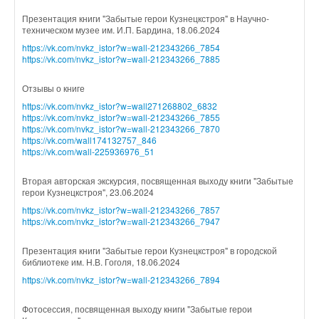
Презентация книги "Забытые герои Кузнецкстроя" в Научно-
техническом музее им. И.П. Бардина, 18.06.2024
https://vk.com/nvkz_istor?w=wall-212343266_7854
https://vk.com/nvkz_istor?w=wall-212343266_7885
Отзывы о книге
https://vk.com/nvkz_istor?w=wall271268802_6832
https://vk.com/nvkz_istor?w=wall-212343266_7855
https://vk.com/nvkz_istor?w=wall-212343266_7870
https://vk.com/wall174132757_846
https://vk.com/wall-225936976_51
Вторая авторская экскурсия, посвященная выходу книги "Забытые
герои Кузнецкстроя", 23.06.2024
https://vk.com/nvkz_istor?w=wall-212343266_7857
https://vk.com/nvkz_istor?w=wall-212343266_7947
Презентация книги "Забытые герои Кузнецкстроя" в городской
библиотеке им. Н.В. Гоголя, 18.06.2024
https://vk.com/nvkz_istor?w=wall-212343266_7894
Фотосессия, посвященная выходу книги "Забытые герои