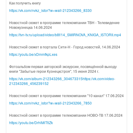
Как получить книгу
https://vk.com/nvkz_istor?w=wall-212343266_8330
Новостной сюжет в программе телекомпании ТВН - Телевидение
Новокузнецка 14.06.2024
https://tvn-tv.ru/upload/video/b8f/14_SMIRNOVA_KNIGA_ISTORII.mp4
Новостной сюжет в портала Сити-Н - Город новостей, 14.06.2024
https://youtu.be/xDmmfkpLxes
Фотоальбом первая авторской экскурсии, посвящённой выходу
книги "Забытые герои Кузнецкстроя", 15 июня 2024 г.
https://vk.com/album-212343266_304673315
https://vk.com/video-
212343266_456239152
Новостной сюжет в программе телекомпании "10 канал" 17.06.2024
https://vk.com/nvkz_istor?w=wall-212343266_7850
Новостной сюжет в программе телекомпании НОВО-ТВ 17.06.2024
https://youtu.be/DrhlMlTtlZk