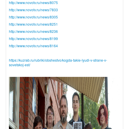
http://www.novotv.ru/news/8075
http://www.novotv.ru/news/7833
http://www.novotv.ru/news/8305
http://www.novotv.ru/news/8251
http://www.novotv.ru/news/8236
http://www.novotv.ru/news/8199
http://www.novotv.ru/news/8164
https://kuzrab.ru/rubriki/obshestvo/kogda-takie-lyudi-v-strane-v-
sovetskoj-est/