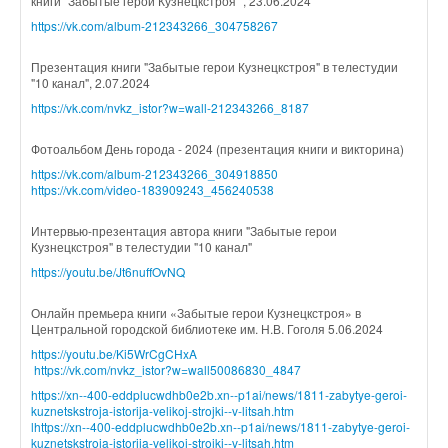
книги "Забытые герои Кузнецкстроя" , 23.06.2024
https://vk.com/album-212343266_304758267
Презентация книги "Забытые герои Кузнецкстроя" в телестудии
"10 канал", 2.07.2024
https://vk.com/nvkz_istor?w=wall-212343266_8187
Фотоальбом День города - 2024 (презентация книги и викторина)
https://vk.com/album-212343266_304918850
https://vk.com/video-183909243_456240538
Интервью-презентация автора книги "Забытые герои
Кузнецкстроя" в телестудии "10 канал"
https://youtu.be/Jt6nuffOvNQ
Онлайн премьера книги «Забытые герои Кузнецкстроя» в
Центральной городской библиотеке им. Н.В. Гоголя 5.06.2024
https://youtu.be/Ki5WrCgCHxA
https://vk.com/nvkz_istor?w=wall50086830_4847
https://xn--400-eddplucwdhb0e2b.xn--p1ai/news/1811-zabytye-geroi-
kuznetskstroja-istorija-velikoj-strojki--v-litsah.htm
l
https://xn--400-eddplucwdhb0e2b.xn--p1ai/news/1811-zabytye-geroi-
kuznetskstroja-istorija-velikoj-strojki--v-litsah.htm