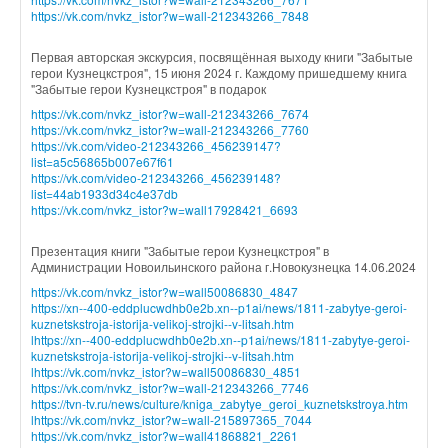
https://vk.com/nvkz_istor?w=wall-212343266_7848
Первая авторская экскурсия, посвящённая выходу книги "Забытые
герои Кузнецкстроя", 15 июня 2024 г. Каждому пришедшему книга
"Забытые герои Кузнецкстроя" в подарок
https://vk.com/nvkz_istor?w=wall-212343266_7674
https://vk.com/nvkz_istor?w=wall-212343266_7760
https://vk.com/video-212343266_456239147?
list=a5c56865b007e67f61
https://vk.com/video-212343266_456239148?
list=44ab1933d34c4e37db
https://vk.com/nvkz_istor?w=wall17928421_6693
Презентация книги "Забытые герои Кузнецкстроя" в
Администрации Новоильинского района г.Новокузнецка 14.06.2024
https://vk.com/nvkz_istor?w=wall50086830_4847
https://xn--400-eddplucwdhb0e2b.xn--p1ai/news/1811-zabytye-geroi-
kuznetskstroja-istorija-velikoj-strojki--v-litsah.htm
l
https://xn--400-eddplucwdhb0e2b.xn--p1ai/news/1811-zabytye-geroi-
kuznetskstroja-istorija-velikoj-strojki--v-litsah.htm
l
https://vk.com/nvkz_istor?w=wall50086830_4851
https://vk.com/nvkz_istor?w=wall-212343266_7746
https://tvn-tv.ru/news/culture/kniga_zabytye_geroi_kuznetskstroya.htm
l
https://vk.com/nvkz_istor?w=wall-215897365_7044
https://vk.com/nvkz_istor?w=wall41868821_2261