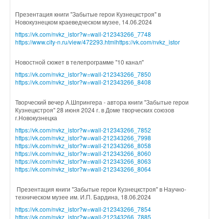
Презентация книги "Забытые герои Кузнецкстроя" в
Новокузнецком краеведческом музее, 14.06.2024
https://vk.com/nvkz_istor?w=wall-212343266_7748
https://www.city-n.ru/view/472293.html
https://vk.com/nvkz_istor
Новостной сюжет в телепрограмме "10 канал"
https://vk.com/nvkz_istor?w=wall-212343266_7850
https://vk.com/nvkz_istor?w=wall-212343266_8408
Творческий вечер А.Шпрингера - автора книги "Забытые герои
Кузнецкстроя" 28 июня 2024 г. в Доме творческих союзов
г.Новокузнецка
https://vk.com/nvkz_istor?w=wall-212343266_7852
https://vk.com/nvkz_istor?w=wall-212343266_7998
https://vk.com/nvkz_istor?w=wall-212343266_8058
https://vk.com/nvkz_istor?w=wall-212343266_8060
https://vk.com/nvkz_istor?w=wall-212343266_8063
https://vk.com/nvkz_istor?w=wall-212343266_8064
Презентация книги "Забытые герои Кузнецкстроя" в Научно-
техническом музее им. И.П. Бардина, 18.06.2024
https://vk.com/nvkz_istor?w=wall-212343266_7854
https://vk.com/nvkz_istor?w=wall-212343266_7885