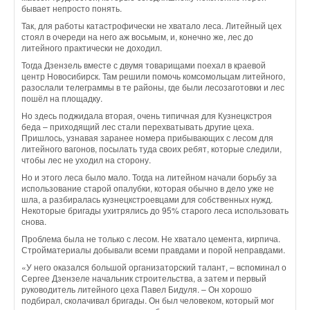
бывает непросто понять.
Так, для работы катастрофически не хватало леса. Литейный цех
стоял в очереди на него аж восьмым, и, конечно же, лес до
литейного практически не доходил.
Тогда Дзензель вместе с двумя товарищами поехал в краевой
центр Новосибирск. Там решили помочь комсомольцам литейного,
разослали телеграммы в те районы, где были лесозаготовки и лес
пошёл на площадку.
Но здесь поджидала вторая, очень типичная для Кузнецкстроя
беда – приходящий лес стали перехватывать другие цеха.
Пришлось, узнавая заранее номера прибывающих с лесом для
литейного вагонов, посылать туда своих ребят, которые следили,
чтобы лес не уходил на сторону.
Но и этого леса было мало. Тогда на литейном начали борьбу за
использование старой опалубки, которая обычно в дело уже не
шла, а разбиралась кузнецкстроевцами для собственных нужд.
Некоторые бригады ухитрялись до 95% старого леса использовать
снова.
Проблема была не только с лесом. Не хватало цемента, кирпича.
Стройматериалы добывали всеми правдами и порой неправдами.
«У него оказался большой организаторский талант, – вспоминал о
Сергее Дзензеле начальник строительства, а затем и первый
руководитель литейного цеха Павел Бидуля. – Он хорошо
подбирал, сколачивал бригады. Он был человеком, который мог