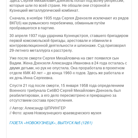
Здесь Сергей Михайлович Дзензель попал под волну репрессий,
которые шли по всей стране. Не обошли они стороной и
Кузнецкий металлургический комбинат.
Сначала, в ноябре 1935 года Сергея Дзензеля исключают из рядов
ВКП(б) как румынского перебежчика, обманным путём
пробравшегося в партию.
30 апреля 1937 года ударника Кузнецкстроя, ставшего бригадиром
первой комсомольской бригады, арестовали и обвинили в
контрреволюционной деятельности и шпионаже. Суд приговорил
29-летнего металлурга к расстрелу.
Уже после смерти Сергея Михайловича на свет появился сын
Вадим. Жена Дзензеля Александра Ивановна в 24 года осталась с
двумя детьми, но рук не опустила. Она проработала в проектном
отделе КМК 40 лет – до конца 1960-х годов. Здесь же работала и
их дочь Инна Сергеевна.
Спустя 21 год после смерти, 15 января 1958 года определением
Военного трибунала СибВО Сергей Михайлович Дзензель был
реабилитирован, а его дело пересмотрено и прекращено за
отсутствием состава преступления.
// Автор: Александр ШПРИНГЕР
// Фото: архив Новокузнецкого краеведческого музея
ГАЗЕТА «НОВОКУЗНЕЦК», ВЫПУСК №5 (1261)