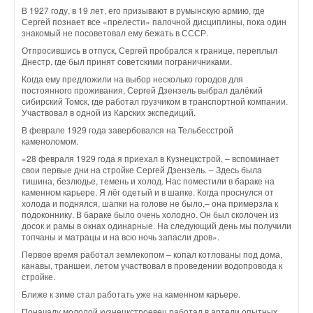
В 1927 году, в 19 лет, его призывают в румынскую армию, где
Сергей познает все «прелести» палочной дисциплины, пока один
знакомый не посоветовал ему бежать в СССР.
Отпросившись в отпуск, Сергей пробрался к границе, переплыл
Днестр, где был принят советскими пограничниками.
Когда ему предложили на выбор несколько городов для
постоянного проживания, Сергей Дзензель выбрал далёкий
сибирский Томск, где работал грузчиком в транспортной компании.
Участвовал в одной из Карских экспедиций.
В феврале 1929 года завербовался на Тельбесстрой
каменоломом.
«28 февраля 1929 года я приехал в Кузнецкстрой, – вспоминает
свои первые дни на стройке Сергей Дзензель. – Здесь была
тишина, безлюдье, темень и холод. Нас поместили в бараке на
каменном карьере. Я лёг одетый и в шапке. Когда проснулся от
холода и поднялся, шапки на голове не было,– она примерзла к
подоконнику. В бараке было очень холодно. Он был сколочен из
досок и рамы в окнах одинарные. На следующий день мы получили
топчаны и матрацы и на всю ночь запасли дров».
Первое время работал землекопом – копал котлованы под дома,
канавы, траншеи, летом участвовал в проведении водопровода к
стройке.
Ближе к зиме стал работать уже на каменном карьере.
Поначалу молодой кузнецкстроевец работал в артели опытных