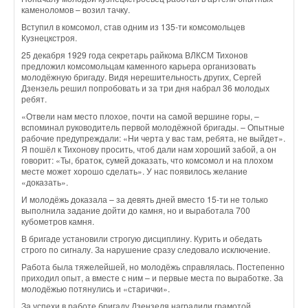
каменоломов – возил тачку.
Вступил в комсомол, став одним из 135-ти комсомольцев
Кузнецкстроя.
25 декабря 1929 года секретарь райкома ВЛКСМ Тихонов
предложил комсомольцам каменного карьера организовать
молодёжную бригаду. Видя нерешительность других, Сергей
Дзензель решил попробовать и за три дня набрал 36 молодых
ребят.
«Отвели нам место плохое, почти на самой вершине горы, –
вспоминал руководитель первой молодёжной бригады. – Опытные
рабочие предупреждали: «Ни черта у вас там, ребята, не выйдет».
Я пошёл к Тихонову просить, чтоб дали нам хороший забой, а он
говорит: «Ты, браток, сумей доказать, что комсомол и на плохом
месте может хорошо сделать». У нас появилось желание
«доказать».
И молодёжь доказала – за девять дней вместо 15-ти не только
выполнила задание дойти до камня, но и выработала 700
кубометров камня.
В бригаде установили строгую дисциплину. Курить и обедать
строго по сигналу. За нарушение сразу следовало исключение.
Работа была тяжелейшей, но молодёжь справлялась. Постепенно
приходил опыт, а вместе с ним – и первые места по выработке. За
молодёжью потянулись и «старички».
За успехи в работе бригаду Дзензеля наградили грамотой,