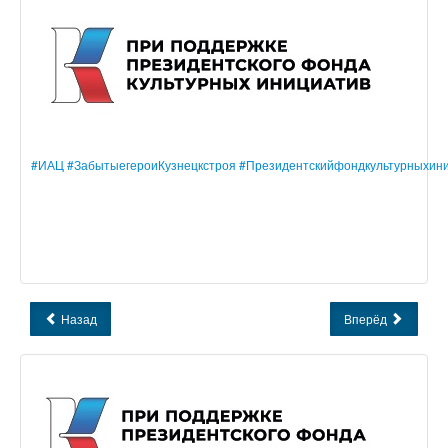
#ИАЦ
#ЗабытыегероиКузнецкстроя
#Президентскийфондкультурныхин
Назад
Вперёд