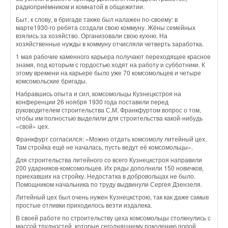
радиоприёмником и комнатой в общежитии.
Быт, к слову, в бригаде также был налажен по-своему: в
марте1930-го ребята создали свою коммуну. Жёны семейных
взялись за хозяйство. Организовали свою кухню. На
хозяйственные нужды в коммуну отчисляли четверть заработка.
1 мая рабочие каменного карьера получают переходящее красное
знамя, под которым с гордостью ходят на работу и субботники. К
этому времени на карьере было уже 70 комсомольцев и четыре
комсомольские бригады.
Набравшись опыта и сил, комсомольцы Кузнецкстроя на
конференции 26 ноября 1930 года поставили перед
руководителем строительства С.М. Франкфуртом вопрос о том,
чтобы им полностью выделили для строительства какой-нибудь
«свой» цех.
Франкфурт согласился: «Можно отдать комсомолу литейный цех.
Там стройка ещё не началась, пусть ведут её комсомольцы».
Для строительства литейного со всего Кузнецкстроя направили
200 ударников-комсомольцев. Их ряды дополнили 150 новичков,
приехавших на стройку. Недостатка в добровольцах не было.
Помощником начальника по труду выдвинули Сергея Дзензеля.
Ли­тейный цех был очень нужен Кузнецкстрою, так как даже самые
простые отливки приходи­лось везти издалека.
В своей работе по строительству цеха комсомольцы столкнулись с
массой трудностей, которые сегодняшнему поколению порой