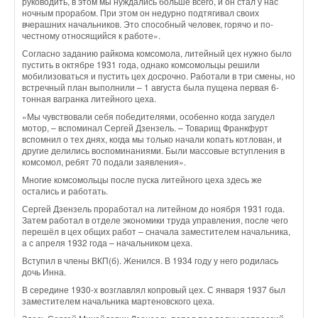
руководить, в этом мы нуждались больше всего, и он стал у нас
ночным прорабом. При этом он недурно подтягивал своих
вчерашних начальников. Это способный человек, горячо и по-
честному относящийся к работе».
Согласно заданию райкома комсомола, литейный цех нужно было
пустить в октябре 1931 года, однако комсомольцы решили
мобилизоваться и пустить цех досрочно. Работали в три смены, но
встречный план выполнили – 1 августа была пущена первая 6-
тонная вагранка литейного цеха.
«Мы чувствовали себя победителями, особенно когда загудел
мотор, – вспоминал Сергей Дзензель. – Товарищ Франкфурт
вспомнил о тех днях, когда мы только начали копать котлован, и
другие делились воспоминаниями. Были массовые вступления в
комсомол, ребят 70 подали заявления».
Многие комсомольцы после пуска литейного цеха здесь же
остались и работать.
Сергей Дзензель проработал на литейном до ноября 1931 года.
Затем работал в отделе экономики труда управления, после чего
перешёл в цех общих работ – сначала заместителем начальника,
а с апреля 1932 года – начальником цеха.
Вступил в члены ВКП(б). Женился. В 1934 году у него родилась
дочь Инна.
В середине 1930-х возглавлял копровый цех. С января 1937 был
заместителем начальника мартеновского цеха.