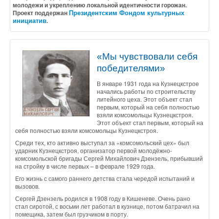
молодежи и укреплению локальной идентичности горожан.
Президентским Фондом культурных
Проект поддержан
инициатив
.
«Мы чувствовали себя
победителями»
В январе 1931 года на Кузнецкстрое
начались работы по строительству
литейного цеха. Этот объект стал
первым, который на себя полностью
взяли комсомольцы Кузнецкстроя.
Этот объект стал первым, который на
себя полностью взяли комсомольцы Кузнецкстроя.
Среди тех, кто активно выступал за «комсомольский цех» был
ударник Кузнецкстроя, организатор первой молодёжно-
комсомольской бригады Сергей Михайлович Дзензель, прибывший
на стройку в числе первых – в феврале 1929 года.
Его жизнь с самого раннего детства стала чередой испытаний и
вызовов.
Сергей Дзензель родился в 1908 году в Кишеневе. Очень рано
стал сиротой, с восьми лет работал в кузнице, потом батрачил на
помещика, затем был грузчиком в порту.