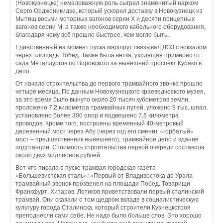
(Новокузнецке) немаловажную роль сыграл знаменитый нарком
Серго Орджоникидзе, который ускорил доставку в Новокузнецк из
Мытищ восьми моторных вагонов серии Х и десяти прицепных
вагонов серии М, а также необходимого кабельного оборудования,
благодаря чему всё прошло быстрее, чем могло быть.
Единственный на момент пуска маршрут связывал ДОЗ с вокзалом
через площадь Побед. Также была ветка, уходящая примерно от
сада Металлургов по Воровского за нынешний проспект Курако в
депо.
От начала строительства до первого трамвайного звонка прошло
четыре месяца. По данным Новокузнецкого краеведческого музея,
за это время было вынуто около 20 тысяч кубометров земли,
проложено 7,2 километра трамвайных путей, уложено 9 тыс. шпал,
установлено более 300 опор и подвешено 7,5 километра
проводов. Кроме того, построены временный 40-метровый
деревянный мост через Абу (через год его сменит «горбатый»
мост – предшественник нынешнего), трамвайное депо и здание
подстанции. Стоимость строительства первой очереди составила
около двух миллионов рублей.
Вот что писала о пуске трамвая городская газета
«Большевистская сталь»: «Первый от Владивостока до Урала
трамвайный звонок прозвенел на площади Побед. Товарищи
Франкфурт, Хитаров, Лотиков приветствовали первый сталинский
трамвай. Они сказали о том щедром вкладе в социалистическую
культуру города Сталинска, который строители Кузнецкстроя
преподнесли сами себе. Не надо было больше слов. Это хорошо
понимали все. Новенькие, как будто ещё пахнувшие краской,