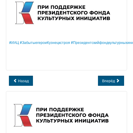
#ИАЦ
#ЗабытыегероиКузнецкстроя
#Президентскийфондкультурныхин
Назад
Вперёд