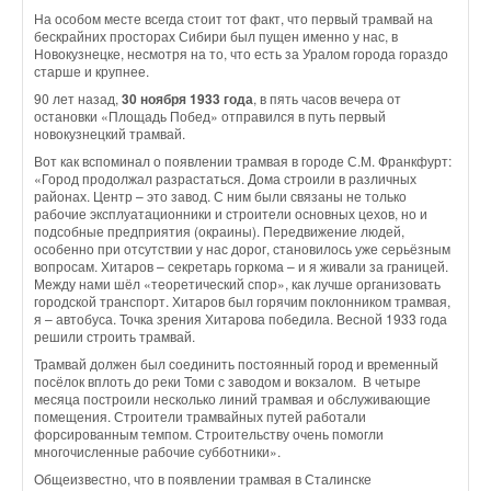
На особом месте всегда стоит тот факт, что первый трамвай на
бескрайних просторах Сибири был пущен именно у нас, в
Новокузнецке, несмотря на то, что есть за Уралом города гораздо
старше и крупнее.
90 лет назад,
30 ноября 1933 года
, в пять часов вечера от
остановки «Площадь Побед» отправился в путь первый
новокузнецкий трамвай.
Вот как вспоминал о появлении трамвая в городе С.М. Франкфурт:
«Город продолжал разрастаться. Дома строили в различных
районах. Центр – это завод. С ним были связаны не только
рабочие эксплуатационники и строители основных цехов, но и
подсобные предприятия (окраины). Передвижение людей,
особенно при отсутствии у нас дорог, становилось уже серьёзным
вопросам. Хитаров – секретарь горкома – и я живали за границей.
Между нами шёл «теоретический спор», как лучше организовать
городской транспорт. Хитаров был горячим поклонником трамвая,
я – автобуса. Точка зрения Хитарова победила. Весной 1933 года
решили строить трамвай.
Трамвай должен был соединить постоянный город и временный
посёлок вплоть до реки Томи с заводом и вокзалом. В четыре
месяца построили несколько линий трамвая и обслуживающие
помещения. Строители трамвайных путей работали
форсированным темпом. Строительству очень помогли
многочисленные рабочие субботники».
Общеизвестно, что в появлении трамвая в Сталинске