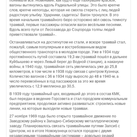
вагоны вытянулись вдоль Радиальной улицы. Это было крепче
слов, крепче непогоды, которая не смогла стереть с лиц людей
радостную улыбку. Ударники, садитесь! Вагон тронулся. В это
время начальник трамвайного бюро осторожно вёл сквозь темноту
трамвай, первые пассажиры огласили вагон весёлыми песнями.
Вдоль всего пути от Лесозавода до Соцгорода толпы людей
приветствовали трамвай».
Останавливаться на достигнутом не стали, и вскоре трамвай стал,
пожалуй, самым популярным и востребованным видом
общественного транспорта в молодом городе. Уже в 1934 году
протяжённость путей составила 19,3 км (трамвай пошёл в дальнее
Куйбышево и через Левый берег до Водной станции), а накануне
войны, в 1940 году, трамвайная сеть увеличилась уже до 25,8
километров, в том числе в 1938 году связав с центром Кузнецк.
Количество вагонов с 36 в 1934 году выросло до 48 в 1940-м, а
число перевезённых в год пассажиров за это же время
увеличилось с 12,9 миллиона до 30,5.
В 1939 году трамвайный цех, входивший до этого в состав КМК,
был передан в ведение Горсовета и стал городским коммунальным
предприятием, продолжая активно развиваться: строились новые
линии, на которые выходили новые трамваи.
27 ноября 1969 года было открыто трамвайное движение по
Заводскому району к Западно-Сибирскому металлургическому
заводу. Планировалось связать трамвайными путями Запсиб с
Центром, но в итоге Новокузнецк остался городом с двумя
независимыми трамвайными системами – довольно редкий