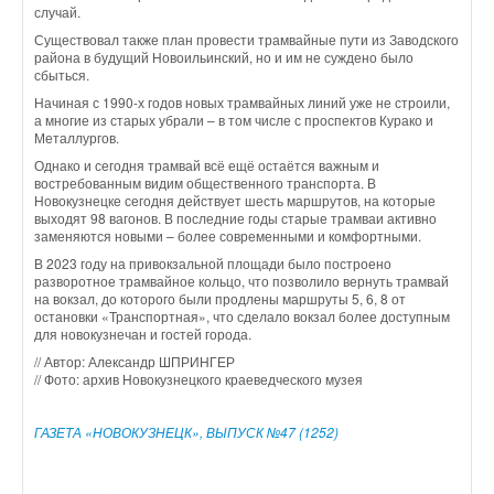
случай.
Существовал также план провести трамвайные пути из Заводского
района в будущий Новоильинский, но и им не суждено было
сбыться.
Начиная с 1990-х годов новых трамвайных линий уже не строили,
а многие из старых убрали – в том числе с проспектов Курако и
Металлургов.
Однако и сегодня трамвай всё ещё остаётся важным и
востребованным видим общественного транспорта. В
Новокузнецке сегодня действует шесть маршрутов, на которые
выходят 98 вагонов. В последние годы старые трамваи активно
заменяются новыми – более современными и комфортными.
В 2023 году на привокзальной площади было построено
разворотное трамвайное кольцо, что позволило вернуть трамвай
на вокзал, до которого были продлены маршруты 5, 6, 8 от
остановки «Транспортная», что сделало вокзал более доступным
для новокузнечан и гостей города.
// Автор: Александр ШПРИНГЕР
// Фото: архив Новокузнецкого краеведческого музея
ГАЗЕТА «НОВОКУЗНЕЦК», ВЫПУСК №47 (1252)